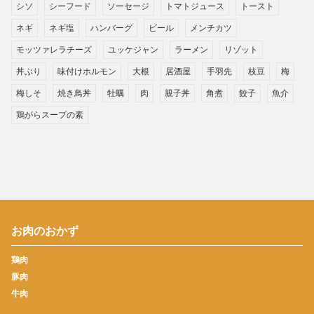
シソ
シーフード
ソーセージ
トマトジュース
トースト
ネギ
ネギ塩
ハンバーグ
ビール
メンチカツ
モッツァレラチーズ
ユッケジャン
ラーメン
リゾット
丼ぶり
味付けホルモン
大根
居酒屋
手羽先
枝豆
梅
梅しそ
焼き鳥丼
牡蠣
肉
親子丼
角煮
餃子
魚介
鶏がらスープの素
お肉のおかず
鶏肉
豚肉
牛肉