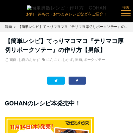
検索
お肉・丼もの・おつまみレシピなどをご紹介！
鶏肉
【簡単レシピ】てっりマヨマヨ『テリマヨ厚切りポークソテー』の作り方【男飯】
【簡単レシピ】てっりマヨマヨ『テリマヨ厚
切りポークソテー』の作り方【男飯】
鶏肉
,
お肉のおかず
にんにく
,
おかず
,
豚肉
,
ポークソテー
GOHANのレシピ本発売中！