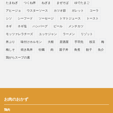
たまねぎ
つくね丼
ねぎま
まぜそば
ゆでたまご
アヒージョ
ウスターソース
カツオ節
ガレット
コーラ
シソ
シーフード
ソーセージ
トマトジュース
トースト
ネギ
ネギ塩
ハンバーグ
ビール
メンチカツ
モッツァレラチーズ
ユッケジャン
ラーメン
リゾット
丼ぶり
味付けホルモン
大根
居酒屋
手羽先
枝豆
梅
梅しそ
焼き鳥丼
牡蠣
肉
親子丼
角煮
餃子
魚介
鶏がらスープの素
お肉のおかず
鶏肉