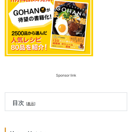
Sponsor link
目次
[
表示
]