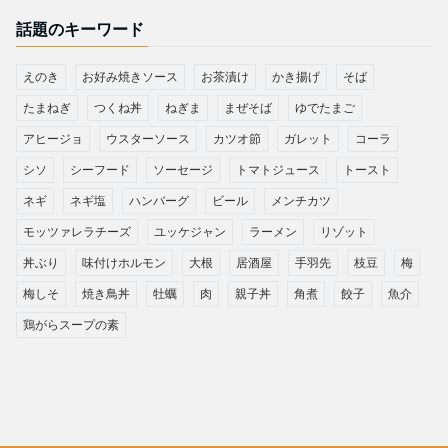
話題のキーワード
えのき
お好み焼きソース
お茶漬け
かき揚げ
そば
たまねぎ
つくね丼
ねぎま
まぜそば
ゆでたまご
アヒージョ
ウスターソース
カツオ節
ガレット
コーラ
シソ
シーフード
ソーセージ
トマトジュース
トースト
ネギ
ネギ塩
ハンバーグ
ビール
メンチカツ
モッツァレラチーズ
ユッケジャン
ラーメン
リゾット
丼ぶり
味付けホルモン
大根
居酒屋
手羽先
枝豆
梅
梅しそ
焼き鳥丼
牡蠣
肉
親子丼
角煮
餃子
魚介
鶏がらスープの素