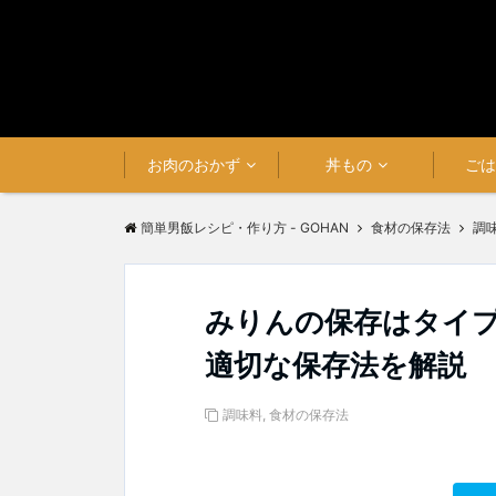
お肉のおかず
丼もの
ご
簡単男飯レシピ・作り方 - GOHAN
食材の保存法
調
みりんの保存はタイ
適切な保存法を解説
調味料
,
食材の保存法