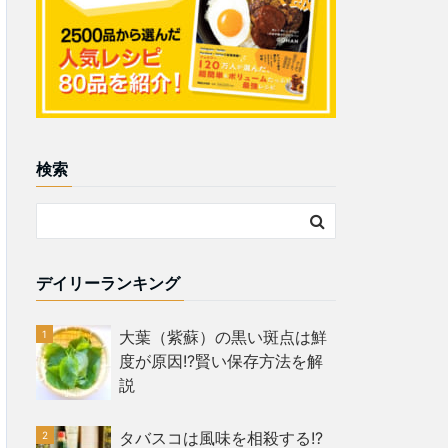
検索
デイリーランキング
大葉（紫蘇）の黒い斑点は鮮
度が原因!?賢い保存方法を解
説
タバスコは風味を相殺する!?