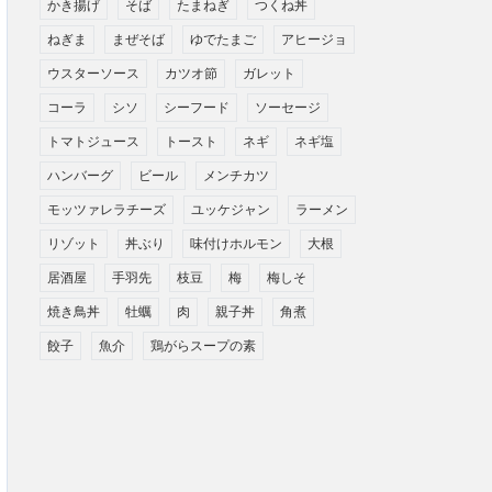
かき揚げ
そば
たまねぎ
つくね丼
ねぎま
まぜそば
ゆでたまご
アヒージョ
ウスターソース
カツオ節
ガレット
コーラ
シソ
シーフード
ソーセージ
トマトジュース
トースト
ネギ
ネギ塩
ハンバーグ
ビール
メンチカツ
モッツァレラチーズ
ユッケジャン
ラーメン
リゾット
丼ぶり
味付けホルモン
大根
居酒屋
手羽先
枝豆
梅
梅しそ
焼き鳥丼
牡蠣
肉
親子丼
角煮
餃子
魚介
鶏がらスープの素