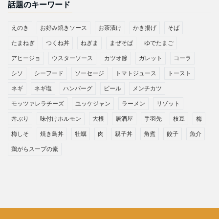
話題のキーワード
えのき
お好み焼きソース
お茶漬け
かき揚げ
そば
たまねぎ
つくね丼
ねぎま
まぜそば
ゆでたまご
アヒージョ
ウスターソース
カツオ節
ガレット
コーラ
シソ
シーフード
ソーセージ
トマトジュース
トースト
ネギ
ネギ塩
ハンバーグ
ビール
メンチカツ
モッツァレラチーズ
ユッケジャン
ラーメン
リゾット
丼ぶり
味付けホルモン
大根
居酒屋
手羽先
枝豆
梅
梅しそ
焼き鳥丼
牡蠣
肉
親子丼
角煮
餃子
魚介
鶏がらスープの素