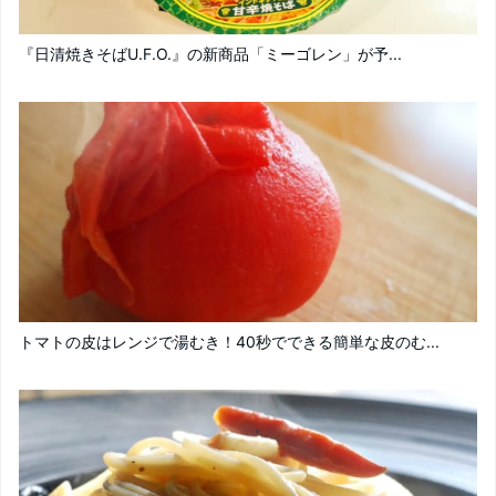
『日清焼きそばU.F.O.』の新商品「ミーゴレン」が予...
トマトの皮はレンジで湯むき！40秒でできる簡単な皮のむ...