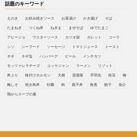
話題のキーワード
えのき
お好み焼きソース
お茶漬け
かき揚げ
そば
たまねぎ
つくね丼
ねぎま
まぜそば
ゆでたまご
アヒージョ
ウスターソース
カツオ節
ガレット
コーラ
シソ
シーフード
ソーセージ
トマトジュース
トースト
ネギ
ネギ塩
ハンバーグ
ビール
メンチカツ
モッツァレラチーズ
ユッケジャン
ラーメン
リゾット
丼ぶり
味付けホルモン
大根
居酒屋
手羽先
枝豆
梅
梅しそ
焼き鳥丼
牡蠣
肉
親子丼
角煮
餃子
魚介
鶏がらスープの素