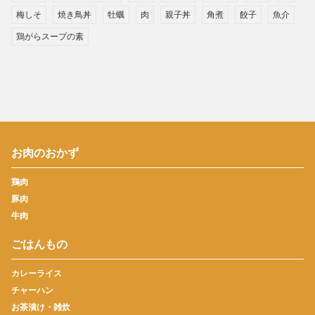
梅しそ
焼き鳥丼
牡蠣
肉
親子丼
角煮
餃子
魚介
鶏がらスープの素
お肉のおかず
鶏肉
豚肉
牛肉
ごはんもの
カレーライス
チャーハン
お茶漬け・雑炊