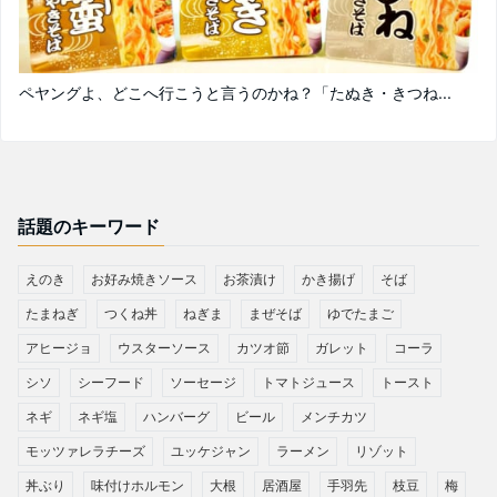
ペヤングよ、どこへ行こうと言うのかね？「たぬき・きつね...
話題のキーワード
えのき
お好み焼きソース
お茶漬け
かき揚げ
そば
たまねぎ
つくね丼
ねぎま
まぜそば
ゆでたまご
アヒージョ
ウスターソース
カツオ節
ガレット
コーラ
シソ
シーフード
ソーセージ
トマトジュース
トースト
ネギ
ネギ塩
ハンバーグ
ビール
メンチカツ
モッツァレラチーズ
ユッケジャン
ラーメン
リゾット
丼ぶり
味付けホルモン
大根
居酒屋
手羽先
枝豆
梅