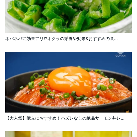
ネバネバに効果アリ!?オクラの栄養や効果&おすすめの食...
【大人気】献立におすすめ！ハズレなしの絶品サーモン丼レ...