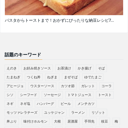
パスタからトーストまで！おかずにぴったりな納豆レシピ7...
話題のキーワード
えのき
お好み焼きソース
お茶漬け
かき揚げ
そば
たまねぎ
つくね丼
ねぎま
まぜそば
ゆでたまご
アヒージョ
ウスターソース
カツオ節
ガレット
コーラ
シソ
シーフード
ソーセージ
トマトジュース
トースト
ネギ
ネギ塩
ハンバーグ
ビール
メンチカツ
モッツァレラチーズ
ユッケジャン
ラーメン
リゾット
丼ぶり
味付けホルモン
大根
居酒屋
手羽先
枝豆
梅