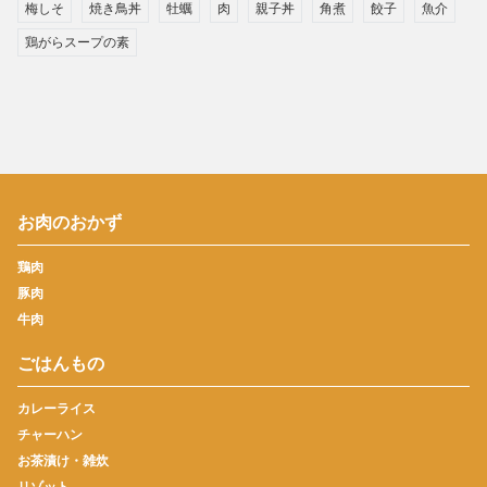
梅しそ
焼き鳥丼
牡蠣
肉
親子丼
角煮
餃子
魚介
鶏がらスープの素
お肉のおかず
鶏肉
豚肉
牛肉
ごはんもの
カレーライス
チャーハン
お茶漬け・雑炊
リゾット