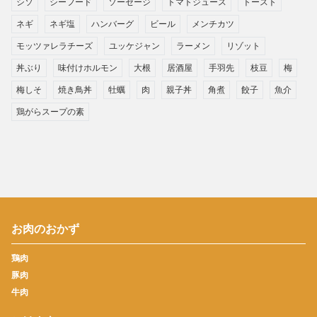
シソ
シーフード
ソーセージ
トマトジュース
トースト
ネギ
ネギ塩
ハンバーグ
ビール
メンチカツ
モッツァレラチーズ
ユッケジャン
ラーメン
リゾット
丼ぶり
味付けホルモン
大根
居酒屋
手羽先
枝豆
梅
梅しそ
焼き鳥丼
牡蠣
肉
親子丼
角煮
餃子
魚介
鶏がらスープの素
お肉のおかず
鶏肉
豚肉
牛肉