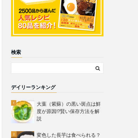
検索
デイリーランキング
大葉（紫蘇）の黒い斑点は鮮
度が原因!?賢い保存方法を解
説
変色した長芋は食べられる？