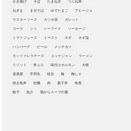
かき揚げ
そば
たまねぎ
つくね丼
ねぎま
まぜそば
ゆでたまご
アヒージョ
ウスターソース
カツオ節
ガレット
コーラ
シソ
シーフード
ソーセージ
トマトジュース
トースト
ネギ
ネギ塩
ハンバーグ
ビール
メンチカツ
モッツァレラチーズ
ユッケジャン
ラーメン
リゾット
丼ぶり
味付けホルモン
大根
居酒屋
手羽先
枝豆
梅
梅しそ
焼き鳥丼
牡蠣
肉
親子丼
角煮
餃子
魚介
鶏がらスープの素