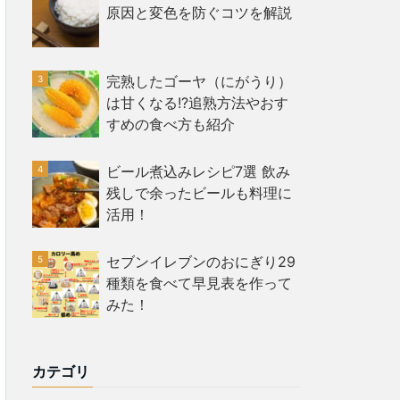
原因と変色を防ぐコツを解説
完熟したゴーヤ（にがうり）
は甘くなる!?追熟方法やおす
すめの食べ方も紹介
ビール煮込みレシピ7選 飲み
残しで余ったビールも料理に
活用！
セブンイレブンのおにぎり29
種類を食べて早見表を作って
みた！
カテゴリ