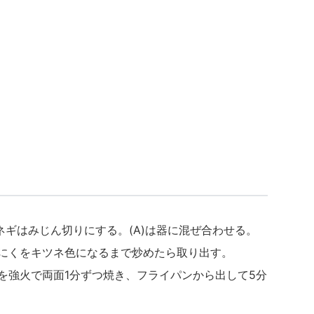
長ネギはみじん切りにする。(A)は器に混ぜ合わせる。
んにくをキツネ色になるまで炒めたら取り出す。
肉を強火で両面1分ずつ焼き、フライパンから出して5分