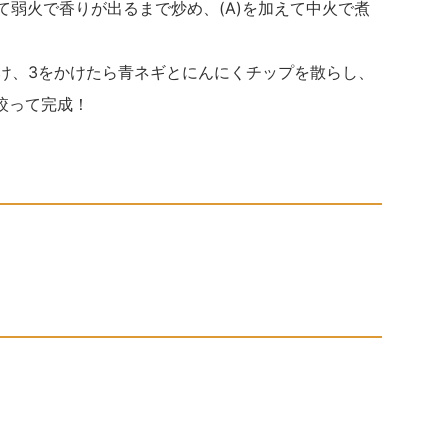
れて弱火で香りが出るまで炒め、(A)を加えて中火で煮
付け、3をかけたら青ネギとにんにくチップを散らし、
絞って完成！