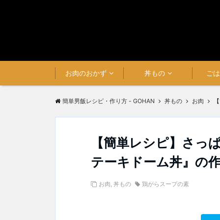
お肉のおかず
丼もの
ご
簡単男飯レシピ・作り方 - GOHAN
丼もの
お肉
【
【簡単レシピ】さっ
テーキドーム丼』の
お肉
,
丼もの
鶏がらスープの素