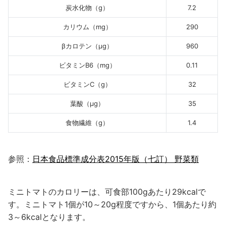
炭水化物（g）
7.2
カリウム（mg）
290
βカロテン（μg）
960
ビタミンB6（mg）
0.11
ビタミンC（g）
32
葉酸（μg）
35
食物繊維（g）
1.4
参照：
日本食品標準成分表2015年版（七訂） 野菜類
ミニトマトのカロリーは、可食部100gあたり29kcalで
す。ミニトマト1個が10～20g程度ですから、1個あたり約
3～6kcalとなります。