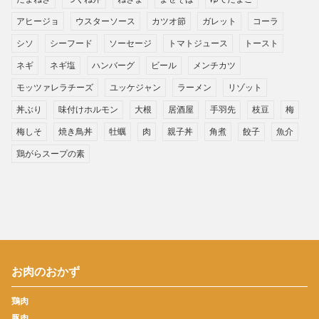
アヒージョ
ウスターソース
カツオ節
ガレット
コーラ
シソ
シーフード
ソーセージ
トマトジュース
トースト
ネギ
ネギ塩
ハンバーグ
ビール
メンチカツ
モッツァレラチーズ
ユッケジャン
ラーメン
リゾット
丼ぶり
味付けホルモン
大根
居酒屋
手羽先
枝豆
梅
梅しそ
焼き鳥丼
牡蠣
肉
親子丼
角煮
餃子
魚介
鶏がらスープの素
お肉のおかず
鶏肉
豚肉