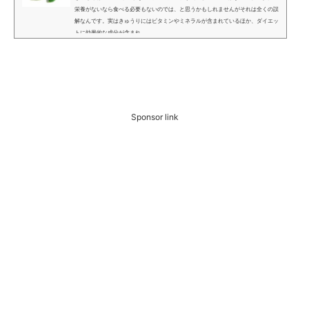
栄養がないなら食べる必要もないのでは、と思うかもしれませんがそれは全くの誤
解なんです。実はきゅうりにはビタミンやミネラルが含まれているほか、ダイエッ
トに効果的な成分が含まれ...
Sponsor link