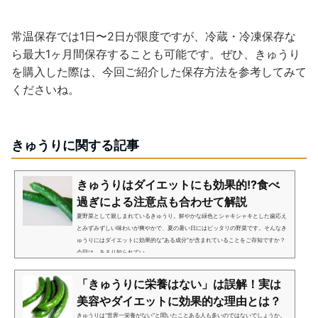
常温保存では1日〜2日が限度ですが、冷蔵・冷凍保存な
ら最大1ヶ月間保存することも可能です。ぜひ、きゅうり
を購入した際は、今回ご紹介した保存方法を参考してみて
くださいね。
きゅうりに関する記事
きゅうりはダイエットにも効果的!?食べ
過ぎによる注意点も合わせて解説
夏野菜として親しまれているきゅうり。鮮やかな緑色とシャキシャキとした歯応え
とみずみずしい味わいが爽やかで、夏の暑い日にはピッタリの野菜です。そんなき
ゅうりにはダイエットに効果的な“ある成分”が含まれていることをご存知ですか？
今回は、あまり知られてい...
「きゅうりに栄養はない」は誤解！実は
美容やダイエットに効果的な理由とは？
きゅうりは“世界一栄養がない”と聞いたことある人も多いのではないでしょうか。