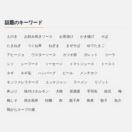
話題のキーワード
えのき
お好み焼きソース
お茶漬け
かき揚げ
そば
たまねぎ
つくね丼
ねぎま
まぜそば
ゆでたまご
アヒージョ
ウスターソース
カツオ節
ガレット
コーラ
シソ
シーフード
ソーセージ
トマトジュース
トースト
ネギ
ネギ塩
ハンバーグ
ビール
メンチカツ
モッツァレラチーズ
ユッケジャン
ラーメン
リゾット
丼ぶり
味付けホルモン
大根
居酒屋
手羽先
枝豆
梅
梅しそ
焼き鳥丼
牡蠣
肉
親子丼
角煮
餃子
魚介
鶏がらスープの素