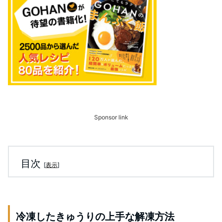
Sponsor link
目次
[
表示
]
冷凍したきゅうりの上手な解凍方法