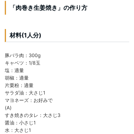
「肉巻き生姜焼き」の作り方
材料(1人分)
豚バラ肉：300g
キャベツ：1/8玉
塩：適量
胡椒：適量
片栗粉：適量
サラダ油：大さじ1
マヨネーズ：お好みで
(A)
すき焼きのタレ：大さじ3
醤油：小さじ1
水：大さじ1