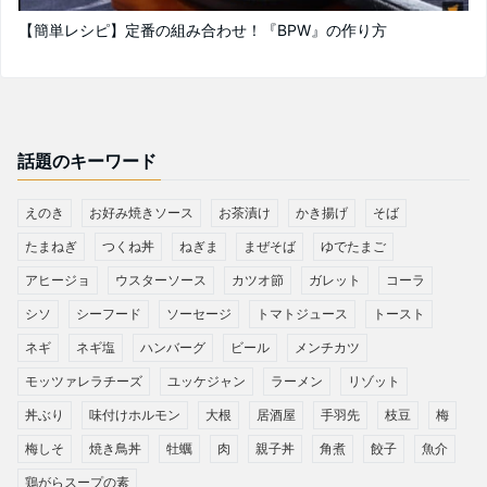
【簡単レシピ】定番の組み合わせ！『BPW』の作り方
話題のキーワード
えのき
お好み焼きソース
お茶漬け
かき揚げ
そば
たまねぎ
つくね丼
ねぎま
まぜそば
ゆでたまご
アヒージョ
ウスターソース
カツオ節
ガレット
コーラ
シソ
シーフード
ソーセージ
トマトジュース
トースト
ネギ
ネギ塩
ハンバーグ
ビール
メンチカツ
モッツァレラチーズ
ユッケジャン
ラーメン
リゾット
丼ぶり
味付けホルモン
大根
居酒屋
手羽先
枝豆
梅
梅しそ
焼き鳥丼
牡蠣
肉
親子丼
角煮
餃子
魚介
鶏がらスープの素