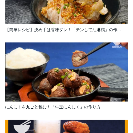
【簡単レシピ】決め手は香味ダレ！「チンして油淋鶏」の作...
にんにくを丸ごと包む！「牛玉にんにく」の作り方