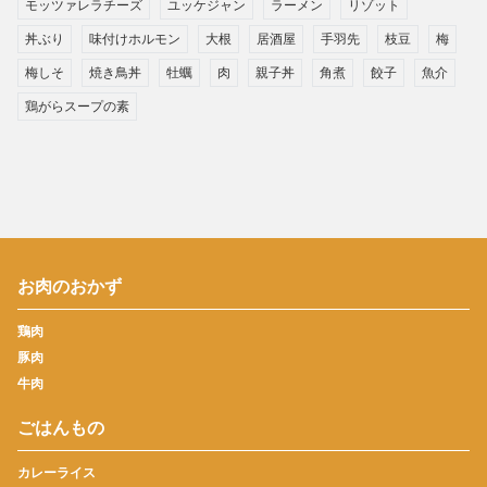
モッツァレラチーズ
ユッケジャン
ラーメン
リゾット
丼ぶり
味付けホルモン
大根
居酒屋
手羽先
枝豆
梅
梅しそ
焼き鳥丼
牡蠣
肉
親子丼
角煮
餃子
魚介
鶏がらスープの素
お肉のおかず
鶏肉
豚肉
牛肉
ごはんもの
カレーライス