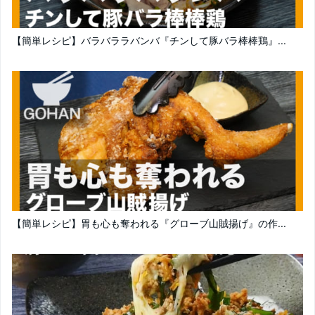
【簡単レシピ】バラバララバンバ『チンして豚バラ棒棒鶏』...
【簡単レシピ】胃も心も奪われる『グローブ山賊揚げ』の作...