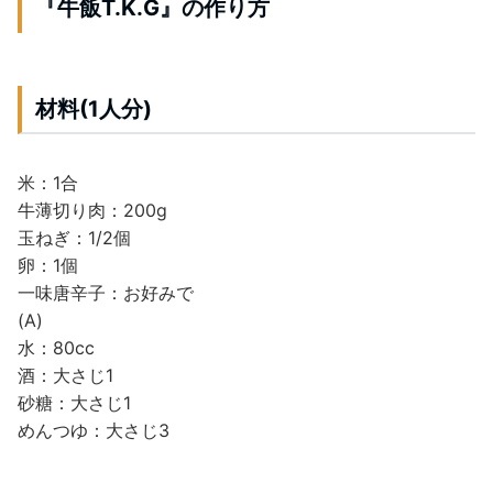
『牛飯T.K.G』の作り方
材料(1人分)
米：1合
牛薄切り肉：200g
玉ねぎ：1/2個
卵：1個
一味唐辛子：お好みで
(A)
水：80cc
酒：大さじ1
砂糖：大さじ1
めんつゆ：大さじ3