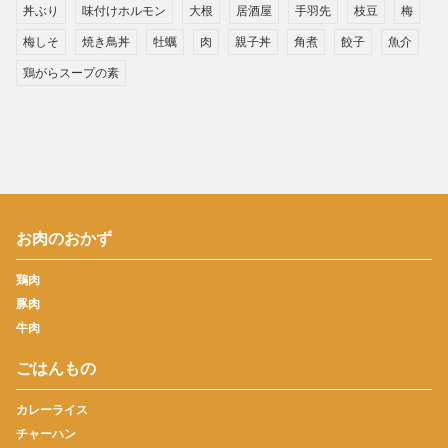
丼ぶり
味付けホルモン
大根
居酒屋
手羽先
枝豆
梅
梅しそ
焼き鳥丼
牡蠣
肉
親子丼
角煮
餃子
魚介
鶏がらスープの素
お肉のおかず
鶏肉
豚肉
牛肉
ごはんもの
カレーライス
チャーハン