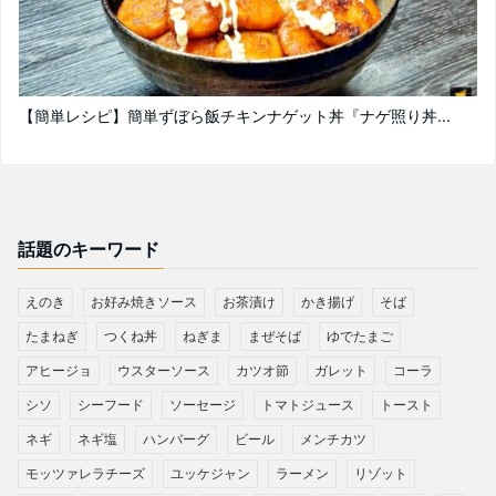
【簡単レシピ】簡単ずぼら飯チキンナゲット丼『ナゲ照り丼...
話題のキーワード
えのき
お好み焼きソース
お茶漬け
かき揚げ
そば
たまねぎ
つくね丼
ねぎま
まぜそば
ゆでたまご
アヒージョ
ウスターソース
カツオ節
ガレット
コーラ
シソ
シーフード
ソーセージ
トマトジュース
トースト
ネギ
ネギ塩
ハンバーグ
ビール
メンチカツ
モッツァレラチーズ
ユッケジャン
ラーメン
リゾット