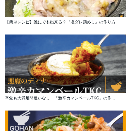
【簡単レシピ】誰にでも出来る？『塩ダレ鶏めし』の作り方
辛党も大満足間違いなし！「激辛カマンベールTKG」の作...