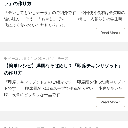
ラ』の作り方
『チンしてもやしナーラ』のご紹介です！ 今回使う食材は金欠時の
強い味方！ そう！「もやし」です！！！ 特に一人暮らしの学生時
代によく食べていた方も いらっし
Read More
ベーコン
,
青ネギ
,
バター
,
ピザ用チーズ
【簡単レシピ】洋風なそばめし？『即席チキンリゾット』
の作り方
『即席チキンリゾット』のご紹介です！ 即席麺を使った簡単リゾッ
トです！！ 即席麺から出るスープで作るから旨い！ 小腹が空いた
時、夜食にピッタリな一品です！
Read More