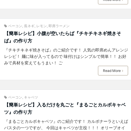
ベーコン
,
長ネギ
,
レモン
,
即席ラーメン
【簡単レシピ】小腹が空いたらば『チキチキネギ焼きそ
ば』の作り方
『チキチキネギ焼きそば』のご紹介です！ 人気の即席めんアレンジ
レシピ！ 麺に味が入ってるので 味付けはシンプルで簡単！！ お好
みで具材を変えてもうまい！ ご
Read More
ベーコン
,
キャベツ
【簡単レシピ】入るだけを丸ごと『まるごとカルボキャベ
ツ』の作り方
『まるごとカルボキャベツ』のご紹介です！ カルボナーラといえば
パスタの一つですが、 今回はキャベツが主役！！！ オリーブオイ