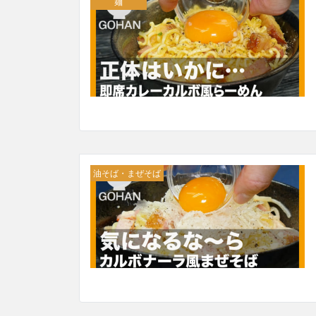
麺
油そば・まぜそば