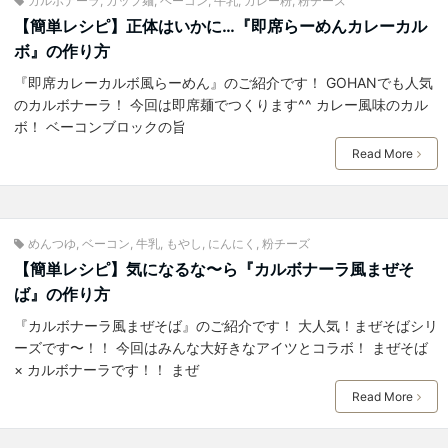
カルボナーラ
,
カップ麺
,
ベーコン
,
牛乳
,
カレー粉
,
粉チーズ
【簡単レシピ】正体はいかに…『即席らーめんカレーカル
ボ』の作り方
『即席カレーカルボ風らーめん』のご紹介です！ GOHANでも人気
のカルボナーラ！ 今回は即席麺でつくります^^ カレー風味のカル
ボ！ ベーコンブロックの旨
Read More
めんつゆ
,
ベーコン
,
牛乳
,
もやし
,
にんにく
,
粉チーズ
【簡単レシピ】気になるな〜ら『カルボナーラ風まぜそ
ば』の作り方
『カルボナーラ風まぜそば』のご紹介です！ 大人気！まぜそばシリ
ーズです〜！！ 今回はみんな大好きなアイツとコラボ！ まぜそば
× カルボナーラです！！ まぜ
Read More