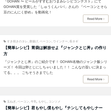
『GOHAN 〜 ビールがすすむおつまみレシピコンテスト』にて
GOHAN賞を受賞した「しゅうくんパパ」さんの 『ベーコンとそら
豆のにんにく炒め』を動画化！
Read More
すき焼きのタレ
,
唐揚げ
,
ベーコン
,
ウインナー
,
長ネギ
【簡単レシピ】胃袋は解放せよ『ジャンクとじ丼』の作り
方
『ジャンクとじ丼』のご紹介です！ GOHAN名物のジャンク飯シリ
ーズ！ 今回は卵とじにしちゃいました！！ こんなの旨いに決まっ
てる。。。 ごちそうさまでした
Read More
玉ねぎ
,
ベーコン
,
牛乳
,
もやし
,
コンソメ
【簡単レシピ】君もやし僕もやし『チンしてもやしナー