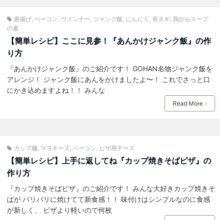
唐揚げ
,
ベーコン
,
ウインナー
,
ジャンク飯
,
にんにく
,
長ネギ
,
鶏がらスープ
の素
【簡単レシピ】ここに見参！『あんかけジャンク飯』の作
り方
『あんかけジャンク飯』のご紹介です！ GOHAN名物ジャンク飯を
アレンジ！ ジャンク飯にあんをかけましたよ〜！ これでさっと口
にかき込めますよね！！ みんな
Read More
カップ麺
,
マヨネーズ
,
ベーコン
,
ピザ用チーズ
【簡単レシピ】上手に返してね『カップ焼きそばピザ』の
作り方
『カップ焼きそばピザ』のご紹介です！ みんな大好きカップ焼きそ
ばが パリパリに焼けてて新食感！！ 味付けはシンプルなのに食感
が新しく、 ピザより軽いので何枚