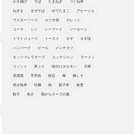
かき揚げ
そば
たまねぎ
つくね丼
ねぎま
まぜそば
ゆでたまご
アヒージョ
ウスターソース
カツオ節
ガレット
コーラ
シソ
シーフード
ソーセージ
トマトジュース
トースト
ネギ
ネギ塩
ハンバーグ
ビール
メンチカツ
モッツァレラチーズ
ユッケジャン
ラーメン
リゾット
丼ぶり
味付けホルモン
大根
居酒屋
手羽先
枝豆
梅
梅しそ
焼き鳥丼
牡蠣
肉
親子丼
角煮
餃子
魚介
鶏がらスープの素