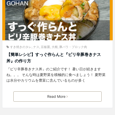
すき焼きのタレ
,
ナス
,
豆板醤
,
大根
,
豚バラ・ブロック肉
【簡単レシピ】すっぐ作らんと『ピリ辛豚巻きナス
丼』の作り方
『ピリ辛豚巻きナス丼』のご紹介です！ 暑い日が続きます
ね。。。 そんな時は夏野菜を積極的に食べましょう！ 夏野菜
は水分やカリウムを豊富に含んでいるものが多く
Read More