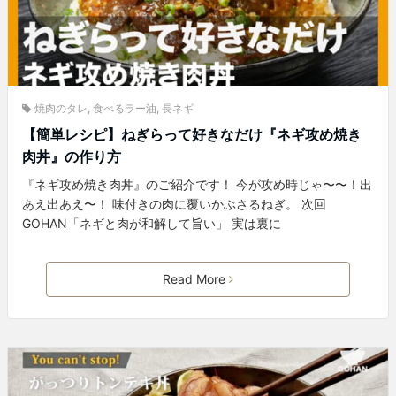
焼肉のタレ
,
食べるラー油
,
長ネギ
【簡単レシピ】ねぎらって好きなだけ『ネギ攻め焼き
肉丼』の作り方
『ネギ攻め焼き肉丼』のご紹介です！ 今が攻め時じゃ〜〜！出
あえ出あえ〜！ 味付きの肉に覆いかぶさるねぎ。 次回
GOHAN「ネギと肉が和解して旨い」 実は裏に
Read More