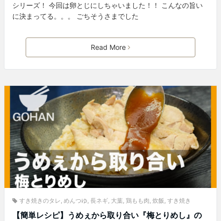
シリーズ！ 今回は卵とじにしちゃいました！！ こんなの旨い
に決まってる。。。 ごちそうさまでした
Read More
すき焼きのタレ
,
めんつゆ
,
長ネギ
,
大葉
,
鶏もも肉
,
炊飯
,
すき焼き
【簡単レシピ】うめぇから取り合い『梅とりめし』の