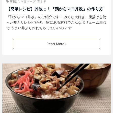
唐揚げ
,
マヨネーズ
,
青ネギ
【簡単レシピ】丼改っ！『鶏からマヨ丼改』の作り方
『鶏からマヨ丼改』のご紹介です！ みんな大好き、唐揚げを使
った丼ぶりレシピだぜ。 家にある材料でこんなボリューム満点
で うまい丼ぶり作れちゃっていいの？ す
Read More