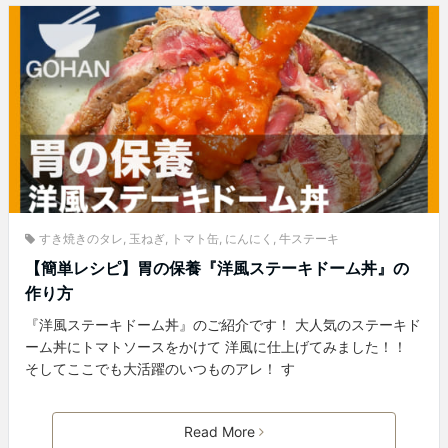
すき焼きのタレ
,
玉ねぎ
,
トマト缶
,
にんにく
,
牛ステーキ
【簡単レシピ】胃の保養『洋風ステーキドーム丼』の
作り方
『洋風ステーキドーム丼』のご紹介です！ 大人気のステーキド
ーム丼にトマトソースをかけて 洋風に仕上げてみました！！
そしてここでも大活躍のいつものアレ！ す
Read More