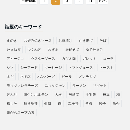
Previous
1
2
3
…
11
Next
話題のキーワード
えのき
お好み焼きソース
お茶漬け
かき揚げ
そば
たまねぎ
つくね丼
ねぎま
まぜそば
ゆでたまご
アヒージョ
ウスターソース
カツオ節
ガレット
コーラ
シソ
シーフード
ソーセージ
トマトジュース
トースト
ネギ
ネギ塩
ハンバーグ
ビール
メンチカツ
モッツァレラチーズ
ユッケジャン
ラーメン
リゾット
丼ぶり
味付けホルモン
大根
居酒屋
手羽先
枝豆
梅
梅しそ
焼き鳥丼
牡蠣
肉
親子丼
角煮
餃子
魚介
鶏がらスープの素