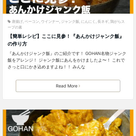
唐揚げ
,
ベーコン
,
ウインナー
,
ジャンク飯
,
にんにく
,
長ネギ
,
鶏がらス
ープの素
【簡単レシピ】ここに見参！『あんかけジャンク飯』
の作り方
『あんかけジャンク飯』のご紹介です！ GOHAN名物ジャンク
飯をアレンジ！ ジャンク飯にあんをかけましたよ〜！ これで
さっと口にかき込めますよね！！ みんな
Read More