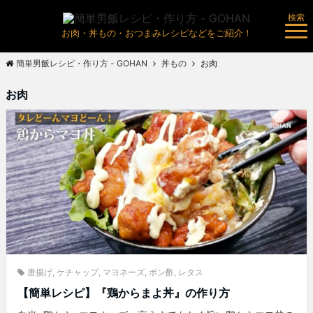
検索
お肉・丼もの・おつまみレシピなどをご紹介！
簡単男飯レシピ・作り方 - GOHAN
丼もの
お肉
お肉
唐揚げ
,
ケチャップ
,
マヨネーズ
,
ポン酢
,
レタス
【簡単レシピ】『鶏からまよ丼』の作り方