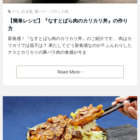
ナス
,
紅生姜
,
豚バラ・ブロック肉
【簡単レシピ】『なすとばら肉のカリカリ丼』の作り
方
新食感！『なすとばら肉のカリカリ丼』のご紹介です。 肉はカ
リカリでは茄子は？ 果たしてどう新食感なのか?! ふんわりした
ナスとカリカリの豚バラ肉の食感が今ま
Read More