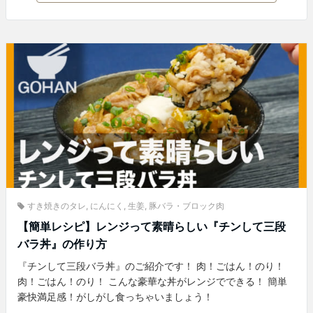
すき焼きのタレ
,
にんにく
,
生姜
,
豚バラ・ブロック肉
【簡単レシピ】レンジって素晴らしい『チンして三段
バラ丼』の作り方
『チンして三段バラ丼』のご紹介です！ 肉！ごはん！のり！
肉！ごはん！のり！ こんな豪華な丼がレンジでできる！ 簡単
豪快満足感！がしがし食っちゃいましょう！