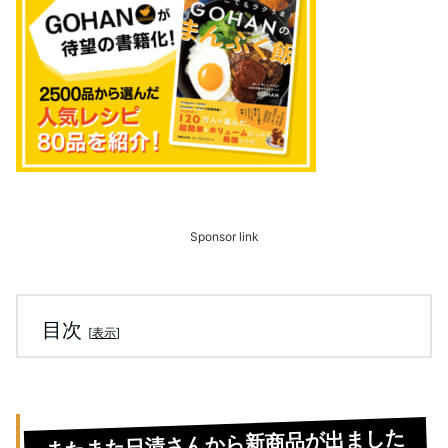
Sponsor link
目次
[
表示
]
またまた日清さんから新商品が出ました