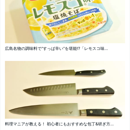
広島名物の調味料で“すっぱ辛い”を堪能!?「レモスコ味...
料理マニアが教える！ 初心者にもおすすめな包丁&研ぎ方...