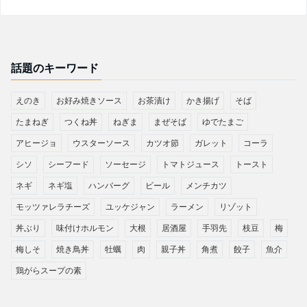
話題のキーワード
えのき
お好み焼きソース
お茶漬け
かき揚げ
そば
たまねぎ
つくね丼
ねぎま
まぜそば
ゆでたまご
アヒージョ
ウスターソース
カツオ節
ガレット
コーラ
シソ
シーフード
ソーセージ
トマトジュース
トースト
ネギ
ネギ塩
ハンバーグ
ビール
メンチカツ
モッツァレラチーズ
ユッケジャン
ラーメン
リゾット
丼ぶり
味付けホルモン
大根
居酒屋
手羽先
枝豆
梅
梅しそ
焼き鳥丼
牡蠣
肉
親子丼
角煮
餃子
魚介
鶏がらスープの素