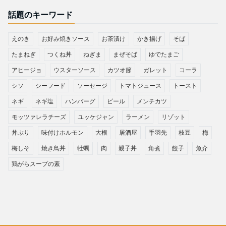
話題のキーワード
えのき
お好み焼きソース
お茶漬け
かき揚げ
そば
たまねぎ
つくね丼
ねぎま
まぜそば
ゆでたまご
アヒージョ
ウスターソース
カツオ節
ガレット
コーラ
シソ
シーフード
ソーセージ
トマトジュース
トースト
ネギ
ネギ塩
ハンバーグ
ビール
メンチカツ
モッツァレラチーズ
ユッケジャン
ラーメン
リゾット
丼ぶり
味付けホルモン
大根
居酒屋
手羽先
枝豆
梅
梅しそ
焼き鳥丼
牡蠣
肉
親子丼
角煮
餃子
魚介
鶏がらスープの素