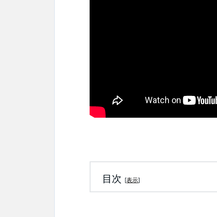
目次
[
表示
]