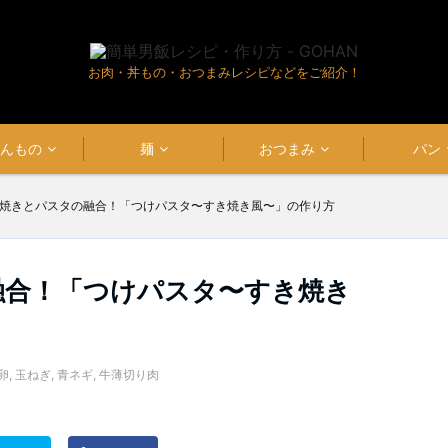
お肉・丼もの・おつまみレシピなどをご紹介！
はんもの
麺
おつまみ
パン
焼きとパスタの融合！「つけパスタ〜すき焼き風〜」の作り方
融合！「つけパスタ〜すき焼き
卵
,
玉ねぎ
,
青ネギ
,
牛薄切り肉