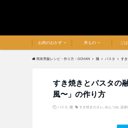
お肉のおかず
丼もの
ご
簡単男飯レシピ・作り方 - GOHAN
麺
パスタ
すき
すき焼きとパスタの
風〜」の作り方
パスタ
,
麺
すき焼きのタレ
,
めんつゆ
,
温泉