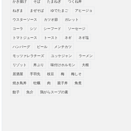
かき揚げ
そば
たまねぎ
つくね丼
ねぎま
まぜそば
ゆでたまご
アヒージョ
ウスターソース
カツオ節
ガレット
コーラ
シソ
シーフード
ソーセージ
トマトジュース
トースト
ネギ
ネギ塩
ハンバーグ
ビール
メンチカツ
モッツァレラチーズ
ユッケジャン
ラーメン
リゾット
丼ぶり
味付けホルモン
大根
居酒屋
手羽先
枝豆
梅
梅しそ
焼き鳥丼
牡蠣
肉
親子丼
角煮
餃子
魚介
鶏がらスープの素