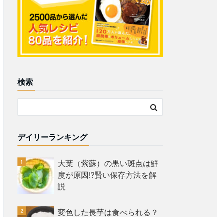
検索
デイリーランキング
大葉（紫蘇）の黒い斑点は鮮
度が原因!?賢い保存方法を解
説
変色した長芋は食べられる？