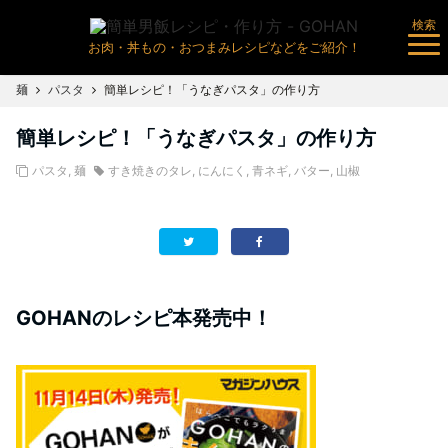
検索
お肉・丼もの・おつまみレシピなどをご紹介！
麺
パスタ
簡単レシピ！「うなぎパスタ」の作り方
簡単レシピ！「うなぎパスタ」の作り方
パスタ
,
麺
すき焼きのタレ
,
にんにく
,
青ネギ
,
バター
,
山椒
GOHANのレシピ本発売中！