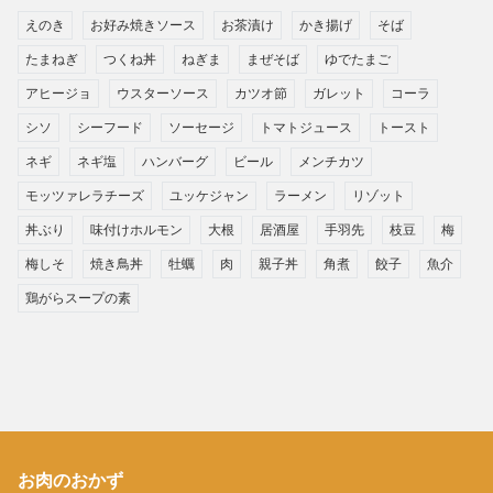
えのき
お好み焼きソース
お茶漬け
かき揚げ
そば
たまねぎ
つくね丼
ねぎま
まぜそば
ゆでたまご
アヒージョ
ウスターソース
カツオ節
ガレット
コーラ
シソ
シーフード
ソーセージ
トマトジュース
トースト
ネギ
ネギ塩
ハンバーグ
ビール
メンチカツ
モッツァレラチーズ
ユッケジャン
ラーメン
リゾット
丼ぶり
味付けホルモン
大根
居酒屋
手羽先
枝豆
梅
梅しそ
焼き鳥丼
牡蠣
肉
親子丼
角煮
餃子
魚介
鶏がらスープの素
お肉のおかず