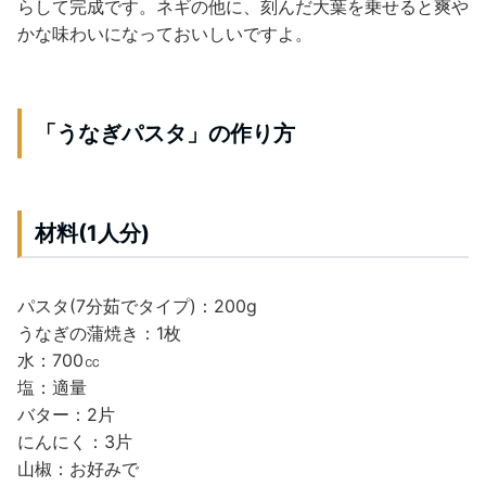
らして完成です。ネギの他に、刻んだ大葉を乗せると爽や
かな味わいになっておいしいですよ。
「うなぎパスタ」の作り方
材料(1人分)
パスタ(7分茹でタイプ)：200g
うなぎの蒲焼き：1枚
水：700㏄
塩：適量
バター：2片
にんにく：3片
山椒：お好みで