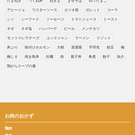
たまねぎ
つくね丼
ねぎま
まぜそば
ゆでたまご
アヒージョ
ウスターソース
カツオ節
ガレット
コーラ
シソ
シーフード
ソーセージ
トマトジュース
トースト
ネギ
ネギ塩
ハンバーグ
ビール
メンチカツ
モッツァレラチーズ
ユッケジャン
ラーメン
リゾット
丼ぶり
味付けホルモン
大根
居酒屋
手羽先
枝豆
梅
梅しそ
焼き鳥丼
牡蠣
肉
親子丼
角煮
餃子
魚介
鶏がらスープの素
お肉のおかず
鶏肉