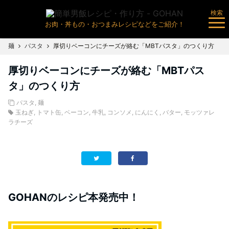
検索
お肉・丼もの・おつまみレシピなどをご紹介！
麺
パスタ
厚切りベーコンにチーズが絡む「MBTパスタ」のつくり方
厚切りベーコンにチーズが絡む「MBTパス
タ」のつくり方
パスタ
,
麺
玉ねぎ
,
トマト缶
,
ベーコン
,
牛乳
,
コンソメ
,
にんにく
,
バター
,
モッツァレ
ラチーズ
GOHANのレシピ本発売中！