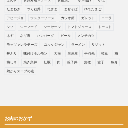
えのき
お好み焼きソース
お茶漬け
かき揚げ
そば
たまねぎ
つくね丼
ねぎま
まぜそば
ゆでたまご
アヒージョ
ウスターソース
カツオ節
ガレット
コーラ
シソ
シーフード
ソーセージ
トマトジュース
トースト
ネギ
ネギ塩
ハンバーグ
ビール
メンチカツ
モッツァレラチーズ
ユッケジャン
ラーメン
リゾット
丼ぶり
味付けホルモン
大根
居酒屋
手羽先
枝豆
梅
梅しそ
焼き鳥丼
牡蠣
肉
親子丼
角煮
餃子
魚介
鶏がらスープの素
お肉のおかず