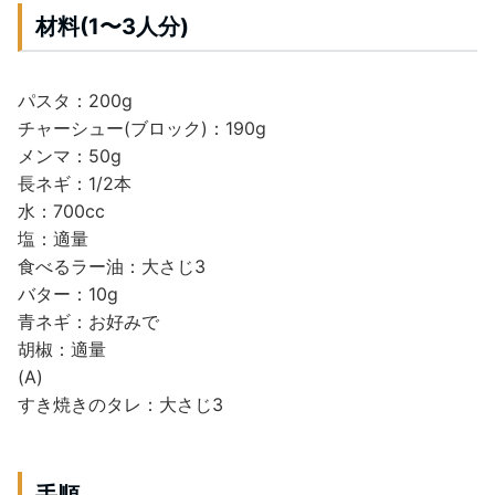
材料(1〜3人分)
パスタ：200g
チャーシュー(ブロック)：190g
メンマ：50g
長ネギ：1/2本
水：700cc
塩：適量
食べるラー油：大さじ3
バター：10g
青ネギ：お好みで
胡椒：適量
(A)
すき焼きのタレ：大さじ3