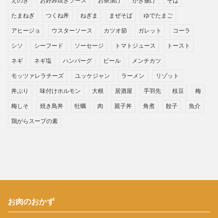
えのき
お好み焼きソース
お茶漬け
かき揚げ
そば
たまねぎ
つくね丼
ねぎま
まぜそば
ゆでたまご
アヒージョ
ウスターソース
カツオ節
ガレット
コーラ
シソ
シーフード
ソーセージ
トマトジュース
トースト
ネギ
ネギ塩
ハンバーグ
ビール
メンチカツ
モッツァレラチーズ
ユッケジャン
ラーメン
リゾット
丼ぶり
味付けホルモン
大根
居酒屋
手羽先
枝豆
梅
梅しそ
焼き鳥丼
牡蠣
肉
親子丼
角煮
餃子
魚介
鶏がらスープの素
お肉のおかず