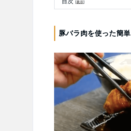
目次
[
表示
]
豚バラ肉を使った簡単