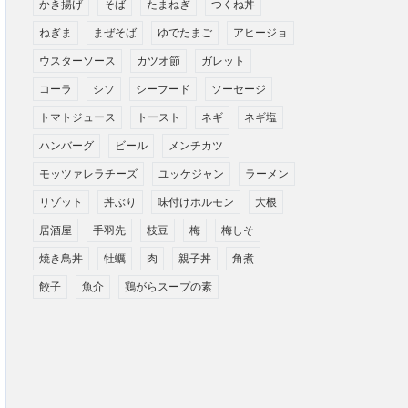
かき揚げ
そば
たまねぎ
つくね丼
ねぎま
まぜそば
ゆでたまご
アヒージョ
ウスターソース
カツオ節
ガレット
コーラ
シソ
シーフード
ソーセージ
トマトジュース
トースト
ネギ
ネギ塩
ハンバーグ
ビール
メンチカツ
モッツァレラチーズ
ユッケジャン
ラーメン
リゾット
丼ぶり
味付けホルモン
大根
居酒屋
手羽先
枝豆
梅
梅しそ
焼き鳥丼
牡蠣
肉
親子丼
角煮
餃子
魚介
鶏がらスープの素