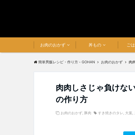
お肉のおかず
丼もの
ご
簡単男飯レシピ・作り方 - GOHAN
お肉のおかず
肉
肉肉しさじゃ負けな
の作り方
お肉のおかず
,
豚肉
すき焼きのタレ
,
大葉
,