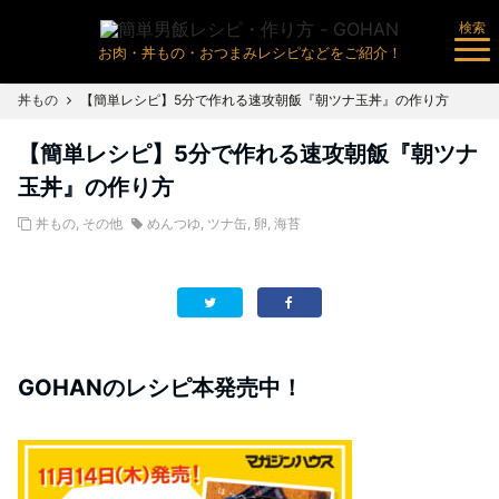
検索
お肉・丼もの・おつまみレシピなどをご紹介！
丼もの
【簡単レシピ】5分で作れる速攻朝飯『朝ツナ玉丼』の作り方
【簡単レシピ】5分で作れる速攻朝飯『朝ツナ
玉丼』の作り方
丼もの
,
その他
めんつゆ
,
ツナ缶
,
卵
,
海苔
GOHANのレシピ本発売中！