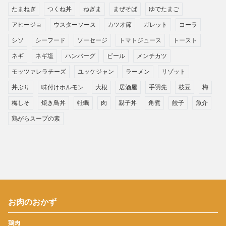
たまねぎ
つくね丼
ねぎま
まぜそば
ゆでたまご
アヒージョ
ウスターソース
カツオ節
ガレット
コーラ
シソ
シーフード
ソーセージ
トマトジュース
トースト
ネギ
ネギ塩
ハンバーグ
ビール
メンチカツ
モッツァレラチーズ
ユッケジャン
ラーメン
リゾット
丼ぶり
味付けホルモン
大根
居酒屋
手羽先
枝豆
梅
梅しそ
焼き鳥丼
牡蠣
肉
親子丼
角煮
餃子
魚介
鶏がらスープの素
お肉のおかず
鶏肉