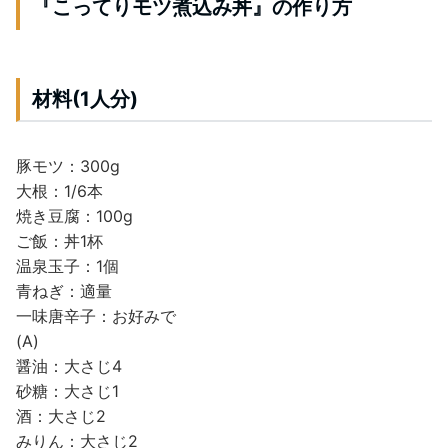
『こってりモツ煮込み丼』の作り方
材料(1人分)
豚モツ：300g
大根：1/6本
焼き豆腐：100g
ご飯：丼1杯
温泉玉子：1個
青ねぎ：適量
一味唐辛子：お好みで
(A)
醤油：大さじ4
砂糖：大さじ1
酒：大さじ2
みりん：大さじ2