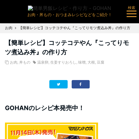
検索
お肉・丼もの・おつまみレシピなどをご紹介！
お肉
【簡単レシピ】コッテコテやん『こってりモツ煮込み丼』の作り方
【簡単レシピ】コッテコテやん『こってりモ
ツ煮込み丼』の作り方
お肉
,
丼もの
温泉卵
,
生姜すりおろし
,
味噌
,
大根
,
豆腐
GOHANのレシピ本発売中！