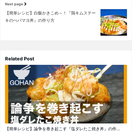
Next page
【簡単レシピ】白飯かきこめ～！『鶏キムステー
キのぺパマヨ丼』の作り方
Related Post
【簡単レシピ】論争を巻き起こす『塩ダレたこ焼き丼』の作...