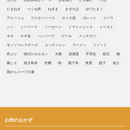
たまねぎ
つくね丼
ねぎま
まぜそば
ゆでたまご
アヒージョ
ウスターソース
カツオ節
ガレット
コーラ
シソ
シーフード
ソーセージ
トマトジュース
トースト
ネギ
ネギ塩
ハンバーグ
ビール
メンチカツ
モッツァレラチーズ
ユッケジャン
ラーメン
リゾット
丼ぶり
味付けホルモン
大根
居酒屋
手羽先
枝豆
梅
梅しそ
焼き鳥丼
牡蠣
肉
親子丼
角煮
餃子
魚介
鶏がらスープの素
お肉のおかず