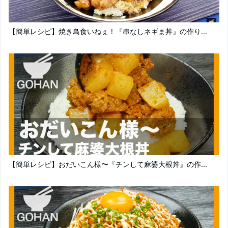
【簡単レシピ】焼き鳥食いねぇ！『串なしネギま丼』の作り...
【簡単レシピ】おだいこん様〜『チンして麻婆大根丼』の作...