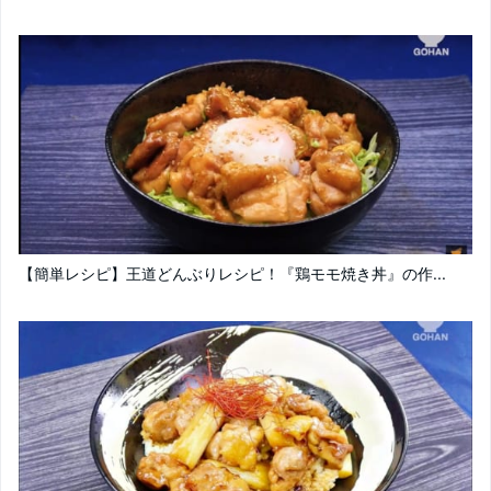
【簡単レシピ】王道どんぶりレシピ！『鶏モモ焼き丼』の作...