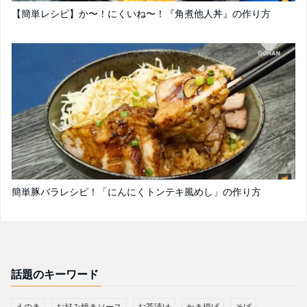
【簡単レシピ】か〜！にくいね〜！『角煮他人丼』の作り方
簡単豚バラレシピ！「にんにくトンテキ風めし」の作り方
話題のキーワード
えのき
お好み焼きソース
お茶漬け
かき揚げ
そば