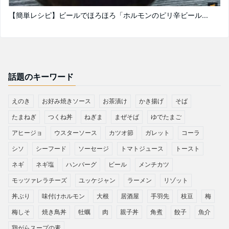
【簡単レシピ】ビールでほろほろ「ホルモンのピリ辛ビール...
話題のキーワード
えのき
お好み焼きソース
お茶漬け
かき揚げ
そば
たまねぎ
つくね丼
ねぎま
まぜそば
ゆでたまご
アヒージョ
ウスターソース
カツオ節
ガレット
コーラ
シソ
シーフード
ソーセージ
トマトジュース
トースト
ネギ
ネギ塩
ハンバーグ
ビール
メンチカツ
モッツァレラチーズ
ユッケジャン
ラーメン
リゾット
丼ぶり
味付けホルモン
大根
居酒屋
手羽先
枝豆
梅
梅しそ
焼き鳥丼
牡蠣
肉
親子丼
角煮
餃子
魚介
鶏がらスープの素