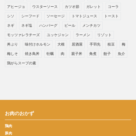
アヒージョ
ウスターソース
カツオ節
ガレット
コーラ
シソ
シーフード
ソーセージ
トマトジュース
トースト
ネギ
ネギ塩
ハンバーグ
ビール
メンチカツ
モッツァレラチーズ
ユッケジャン
ラーメン
リゾット
丼ぶり
味付けホルモン
大根
居酒屋
手羽先
枝豆
梅
梅しそ
焼き鳥丼
牡蠣
肉
親子丼
角煮
餃子
魚介
鶏がらスープの素
お肉のおかず
鶏肉
豚肉