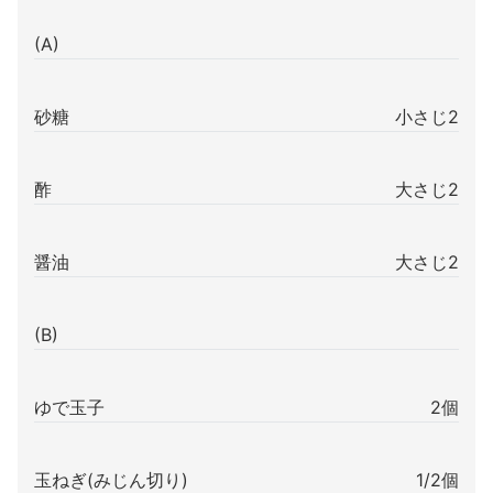
(A)
砂糖
小さじ2
酢
大さじ2
醤油
大さじ2
(B)
ゆで玉子
2個
玉ねぎ(みじん切り)
1/2個