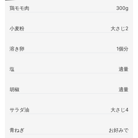
鶏モモ肉
300g
小麦粉
大さじ2
溶き卵
1個分
塩
適量
胡椒
適量
サラダ油
大さじ4
青ねぎ
お好みで