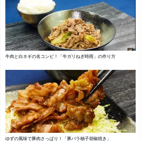
牛肉と白ネギの名コンビ！「牛ガリねぎ時雨」の作り方
ゆずの風味で豚肉さっぱり！「豚バラ柚子胡椒焼き」