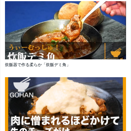
炊飯器で作る柔らか「炊飯デミ角」