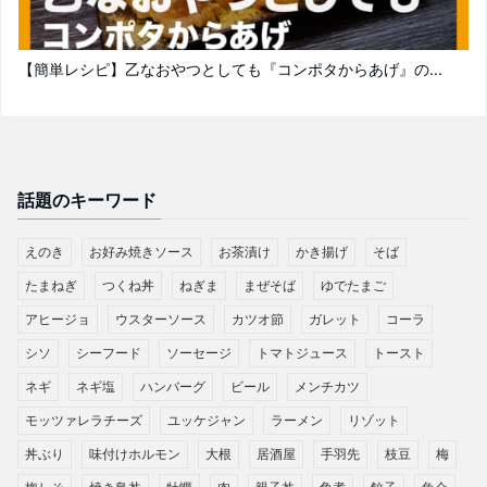
【簡単レシピ】乙なおやつとしても『コンポタからあげ』の...
話題のキーワード
えのき
お好み焼きソース
お茶漬け
かき揚げ
そば
たまねぎ
つくね丼
ねぎま
まぜそば
ゆでたまご
アヒージョ
ウスターソース
カツオ節
ガレット
コーラ
シソ
シーフード
ソーセージ
トマトジュース
トースト
ネギ
ネギ塩
ハンバーグ
ビール
メンチカツ
モッツァレラチーズ
ユッケジャン
ラーメン
リゾット
丼ぶり
味付けホルモン
大根
居酒屋
手羽先
枝豆
梅