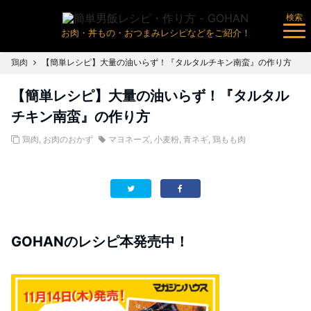
検索
お肉・丼もの・おつまみレシピなどをご紹介！
鶏肉
【簡単レシピ】大量の油いらず！『タルタルチキン南蛮』の作り方
【簡単レシピ】大量の油いらず！『タルタル
チキン南蛮』の作り方
鶏肉
,
お肉のおかず
マヨネーズ
,
小麦粉
,
青ネギ
,
鶏もも肉
GOHANのレシピ本発売中！