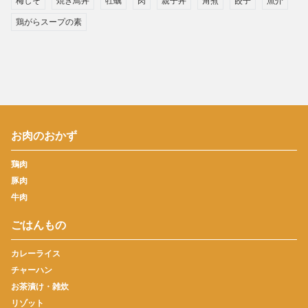
梅しそ
焼き鳥丼
牡蠣
肉
親子丼
角煮
餃子
魚介
鶏がらスープの素
お肉のおかず
鶏肉
豚肉
牛肉
ごはんもの
カレーライス
チャーハン
お茶漬け・雑炊
リゾット