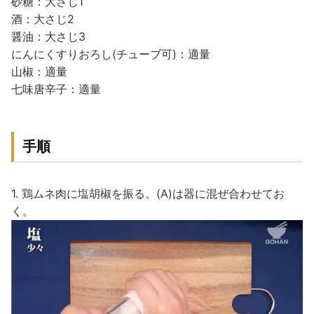
砂糖：大さじ1
酒：大さじ2
醤油：大さじ3
にんにくすりおろし(チューブ可)：適量
山椒：適量
七味唐辛子：適量
手順
1. 鶏ムネ肉に塩胡椒を振る。(A)は器に混ぜ合わせてお
く。