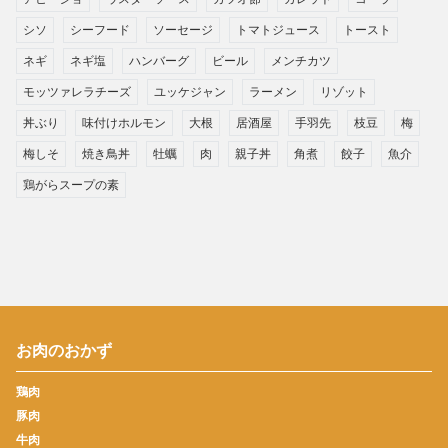
シソ
シーフード
ソーセージ
トマトジュース
トースト
ネギ
ネギ塩
ハンバーグ
ビール
メンチカツ
モッツァレラチーズ
ユッケジャン
ラーメン
リゾット
丼ぶり
味付けホルモン
大根
居酒屋
手羽先
枝豆
梅
梅しそ
焼き鳥丼
牡蠣
肉
親子丼
角煮
餃子
魚介
鶏がらスープの素
お肉のおかず
鶏肉
豚肉
牛肉