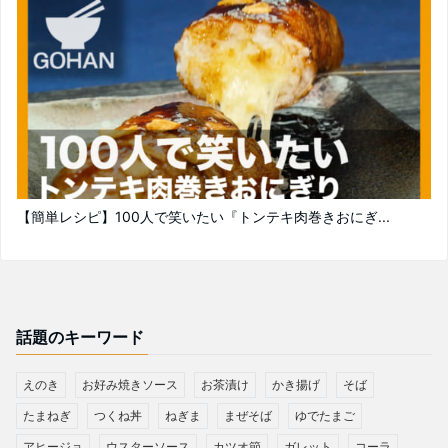
【簡単レシピ】100人で笑いたい『トンテキ肉巻きおにぎ...
話題のキーワード
えのき
お好み焼きソース
お茶漬け
かき揚げ
そば
たまねぎ
つくね丼
ねぎま
まぜそば
ゆでたまご
アヒージョ
ウスターソース
カツオ節
ガレット
コーラ