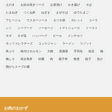
えのき
お好み焼きソース
お茶漬け
かき揚げ
そば
たまねぎ
つくね丼
ねぎま
まぜそば
ゆでたまご
アヒージョ
ウスターソース
カツオ節
ガレット
コーラ
シソ
シーフード
ソーセージ
トマトジュース
トースト
ネギ
ネギ塩
ハンバーグ
ビール
メンチカツ
モッツァレラチーズ
ユッケジャン
ラーメン
リゾット
丼ぶり
味付けホルモン
大根
居酒屋
手羽先
枝豆
梅
梅しそ
焼き鳥丼
牡蠣
肉
親子丼
角煮
餃子
魚介
鶏がらスープの素
お肉のおかず