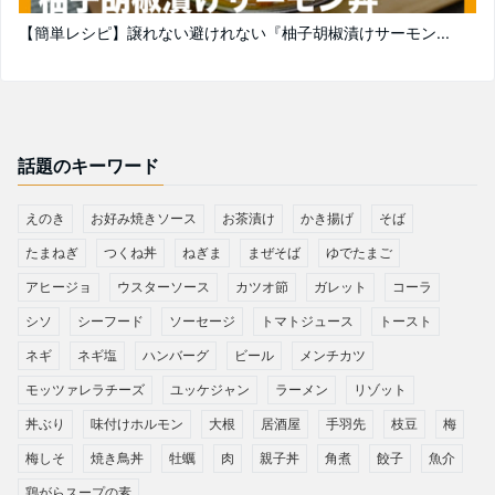
【簡単レシピ】譲れない避けれない『柚子胡椒漬けサーモン...
話題のキーワード
えのき
お好み焼きソース
お茶漬け
かき揚げ
そば
たまねぎ
つくね丼
ねぎま
まぜそば
ゆでたまご
アヒージョ
ウスターソース
カツオ節
ガレット
コーラ
シソ
シーフード
ソーセージ
トマトジュース
トースト
ネギ
ネギ塩
ハンバーグ
ビール
メンチカツ
モッツァレラチーズ
ユッケジャン
ラーメン
リゾット
丼ぶり
味付けホルモン
大根
居酒屋
手羽先
枝豆
梅
梅しそ
焼き鳥丼
牡蠣
肉
親子丼
角煮
餃子
魚介
鶏がらスープの素