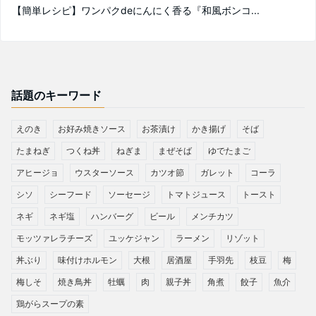
【簡単レシピ】ワンパクdeにんにく香る『和風ボンコ...
話題のキーワード
えのき
お好み焼きソース
お茶漬け
かき揚げ
そば
たまねぎ
つくね丼
ねぎま
まぜそば
ゆでたまご
アヒージョ
ウスターソース
カツオ節
ガレット
コーラ
シソ
シーフード
ソーセージ
トマトジュース
トースト
ネギ
ネギ塩
ハンバーグ
ビール
メンチカツ
モッツァレラチーズ
ユッケジャン
ラーメン
リゾット
丼ぶり
味付けホルモン
大根
居酒屋
手羽先
枝豆
梅
梅しそ
焼き鳥丼
牡蠣
肉
親子丼
角煮
餃子
魚介
鶏がらスープの素