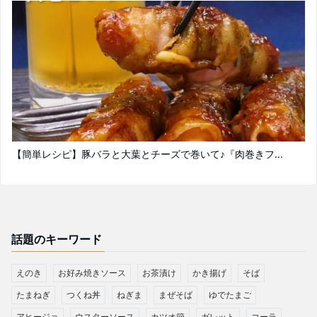
【簡単レシピ】豚バラと大葉とチーズで巻いて♪『肉巻きフ...
話題のキーワード
えのき
お好み焼きソース
お茶漬け
かき揚げ
そば
たまねぎ
つくね丼
ねぎま
まぜそば
ゆでたまご
アヒージョ
ウスターソース
カツオ節
ガレット
コーラ