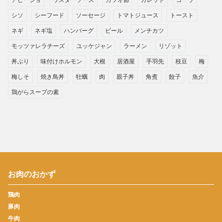
シソ
シーフード
ソーセージ
トマトジュース
トースト
ネギ
ネギ塩
ハンバーグ
ビール
メンチカツ
モッツァレラチーズ
ユッケジャン
ラーメン
リゾット
丼ぶり
味付けホルモン
大根
居酒屋
手羽先
枝豆
梅
梅しそ
焼き鳥丼
牡蠣
肉
親子丼
角煮
餃子
魚介
鶏がらスープの素
お肉のおかず
鶏肉
豚肉
牛肉