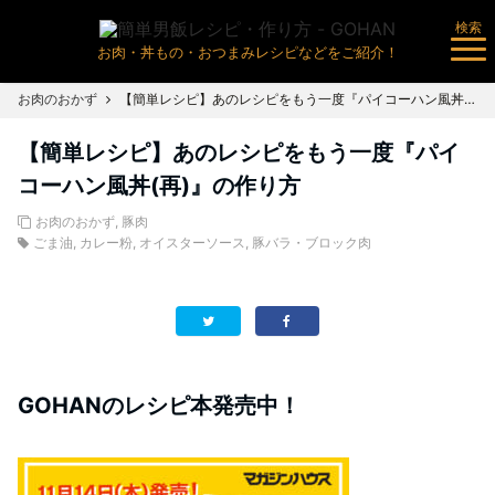
検索
お肉・丼もの・おつまみレシピなどをご紹介！
お肉のおかず
【簡単レシピ】あのレシピをもう一度『パイコーハン風丼(再)』の作り方
【簡単レシピ】あのレシピをもう一度『パイ
コーハン風丼(再)』の作り方
お肉のおかず
,
豚肉
ごま油
,
カレー粉
,
オイスターソース
,
豚バラ・ブロック肉
GOHANのレシピ本発売中！