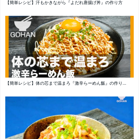
【簡単レシピ】汗もかきながら『よだれ唐揚げ丼』の作り方
【簡単レシピ】体の芯まで温まろ『激辛らーめん飯』の作り...