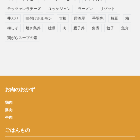
モッツァレラチーズ
ユッケジャン
ラーメン
リゾット
丼ぶり
味付けホルモン
大根
居酒屋
手羽先
枝豆
梅
梅しそ
焼き鳥丼
牡蠣
肉
親子丼
角煮
餃子
魚介
鶏がらスープの素
お肉のおかず
鶏肉
豚肉
牛肉
ごはんもの