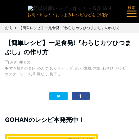
検索
お肉・丼もの・おつまみレシピなどをご紹介！
お肉
【簡単レシピ】一足食発!『わらじカツひつまぶし』の作り方
【簡単レシピ】一足食発!『わらじカツひつま
ぶし』の作り方
お肉
,
丼もの
すき焼きのタレ
,
めんつゆ
,
ケチャップ
,
卵
,
小麦粉
,
大葉
,
わさび
,
パン粉
,
ウスターソース
,
和風だし
,
梅干し
GOHANのレシピ本発売中！