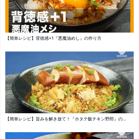
【簡単レシピ】背徳感+1『悪魔油めし』の作り方
【簡単レシピ】旨みを解き放て！『ホタテ飯チキン野郎』の...