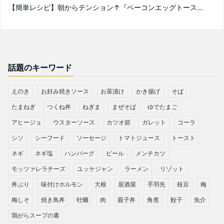
【簡単レシピ】朝からテンション↑『ベーコンエッグトース...
話題のキーワード
えのき
お好み焼きソース
お茶漬け
かき揚げ
そば
たまねぎ
つくね丼
ねぎま
まぜそば
ゆでたまご
アヒージョ
ウスターソース
カツオ節
ガレット
コーラ
シソ
シーフード
ソーセージ
トマトジュース
トースト
ネギ
ネギ塩
ハンバーグ
ビール
メンチカツ
モッツァレラチーズ
ユッケジャン
ラーメン
リゾット
丼ぶり
味付けホルモン
大根
居酒屋
手羽先
枝豆
梅
梅しそ
焼き鳥丼
牡蠣
肉
親子丼
角煮
餃子
魚介
鶏がらスープの素