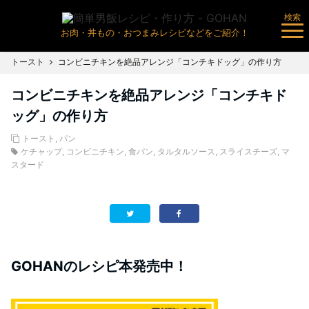
検索
お肉・丼もの・おつまみレシピなどをご紹介！
トースト
コンビニチキンを絶品アレンジ「コンチキドッグ」の作り方
コンビニチキンを絶品アレンジ「コンチキド
ッグ」の作り方
トースト
,
パン
ケチャップ
,
コンビニチキン
,
食パン
,
タルタルソース
,
スライスチーズ
,
マ
スタード
GOHANのレシピ本発売中！