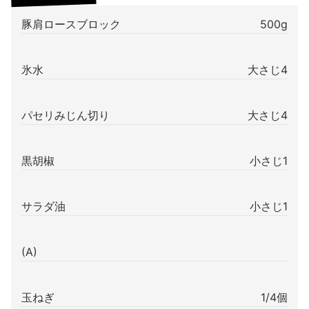
豚肩ロースブロック
500g
氷水
大さじ4
パセリみじん切り
大さじ4
黒胡椒
小さじ1
サラダ油
小さじ1
(A)
玉ねぎ
1/4個