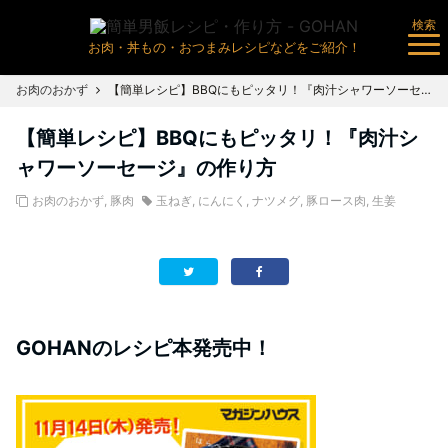
検索
お肉・丼もの・おつまみレシピなどをご紹介！
お肉のおかず
【簡単レシピ】BBQにもピッタリ！『肉汁シャワーソーセージ』の作り方
【簡単レシピ】BBQにもピッタリ！『肉汁シ
ャワーソーセージ』の作り方
お肉のおかず
,
豚肉
玉ねぎ
,
にんにく
,
ナツメグ
,
豚ロース肉
,
生姜
GOHANのレシピ本発売中！