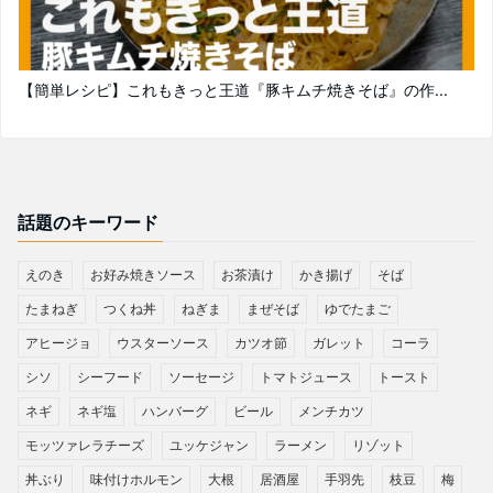
【簡単レシピ】これもきっと王道『豚キムチ焼きそば』の作...
話題のキーワード
えのき
お好み焼きソース
お茶漬け
かき揚げ
そば
たまねぎ
つくね丼
ねぎま
まぜそば
ゆでたまご
アヒージョ
ウスターソース
カツオ節
ガレット
コーラ
シソ
シーフード
ソーセージ
トマトジュース
トースト
ネギ
ネギ塩
ハンバーグ
ビール
メンチカツ
モッツァレラチーズ
ユッケジャン
ラーメン
リゾット
丼ぶり
味付けホルモン
大根
居酒屋
手羽先
枝豆
梅