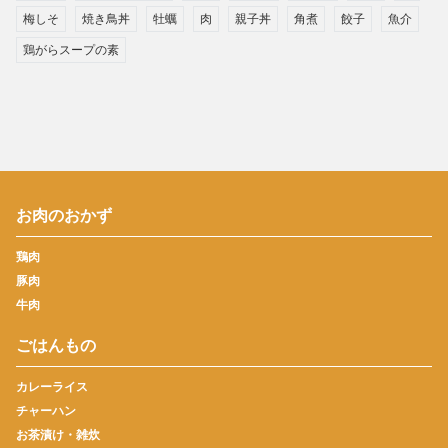
梅しそ
焼き鳥丼
牡蠣
肉
親子丼
角煮
餃子
魚介
鶏がらスープの素
お肉のおかず
鶏肉
豚肉
牛肉
ごはんもの
カレーライス
チャーハン
お茶漬け・雑炊