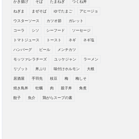
かき揚げ
そば
たまねぎ
つくね丼
ねぎま
まぜそば
ゆでたまご
アヒージョ
ウスターソース
カツオ節
ガレット
コーラ
シソ
シーフード
ソーセージ
トマトジュース
トースト
ネギ
ネギ塩
ハンバーグ
ビール
メンチカツ
モッツァレラチーズ
ユッケジャン
ラーメン
リゾット
丼ぶり
味付けホルモン
大根
居酒屋
手羽先
枝豆
梅
梅しそ
焼き鳥丼
牡蠣
肉
親子丼
角煮
餃子
魚介
鶏がらスープの素