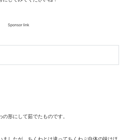
Sponsor link
わの形にして茹でたものです。
いましたが、ちくわとは違ってちくわぶ自体の味はほ