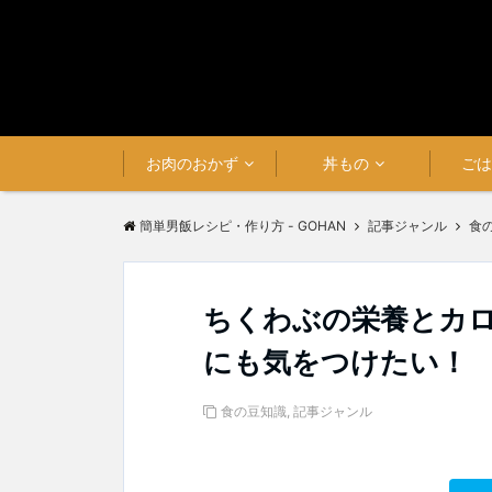
お肉のおかず
丼もの
ご
簡単男飯レシピ・作り方 - GOHAN
記事ジャンル
食
ちくわぶの栄養とカ
にも気をつけたい！
食の豆知識
,
記事ジャンル