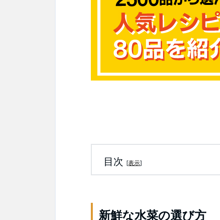
目次
[
表示
]
新鮮な水菜の選び方