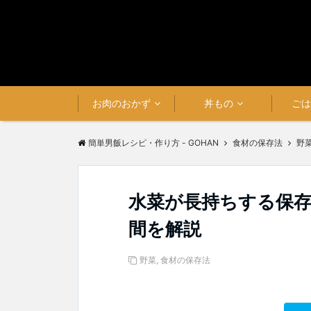
お肉のおかず
丼もの
ご
簡単男飯レシピ・作り方 - GOHAN
食材の保存法
野
水菜が長持ちする保存
間を解説
野菜
,
食材の保存法