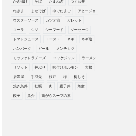
かき揚げ
そば
たまねぎ
つくね丼
ねぎま
まぜそば
ゆでたまご
アヒージョ
ウスターソース
カツオ節
ガレット
コーラ
シソ
シーフード
ソーセージ
トマトジュース
トースト
ネギ
ネギ塩
ハンバーグ
ビール
メンチカツ
モッツァレラチーズ
ユッケジャン
ラーメン
リゾット
丼ぶり
味付けホルモン
大根
居酒屋
手羽先
枝豆
梅
梅しそ
焼き鳥丼
牡蠣
肉
親子丼
角煮
餃子
魚介
鶏がらスープの素