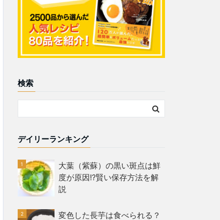
検索
デイリーランキング
大葉（紫蘇）の黒い斑点は鮮
度が原因!?賢い保存方法を解
説
変色した長芋は食べられる？