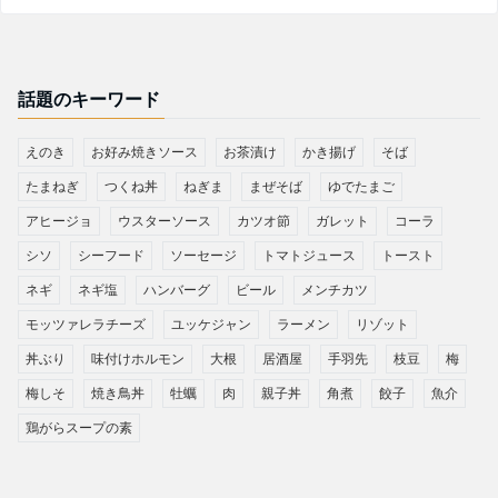
話題のキーワード
えのき
お好み焼きソース
お茶漬け
かき揚げ
そば
たまねぎ
つくね丼
ねぎま
まぜそば
ゆでたまご
アヒージョ
ウスターソース
カツオ節
ガレット
コーラ
シソ
シーフード
ソーセージ
トマトジュース
トースト
ネギ
ネギ塩
ハンバーグ
ビール
メンチカツ
モッツァレラチーズ
ユッケジャン
ラーメン
リゾット
丼ぶり
味付けホルモン
大根
居酒屋
手羽先
枝豆
梅
梅しそ
焼き鳥丼
牡蠣
肉
親子丼
角煮
餃子
魚介
鶏がらスープの素