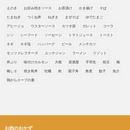
えのき
お好み焼きソース
お茶漬け
かき揚げ
そば
たまねぎ
つくね丼
ねぎま
まぜそば
ゆでたまご
アヒージョ
ウスターソース
カツオ節
ガレット
コーラ
シソ
シーフード
ソーセージ
トマトジュース
トースト
ネギ
ネギ塩
ハンバーグ
ビール
メンチカツ
モッツァレラチーズ
ユッケジャン
ラーメン
リゾット
丼ぶり
味付けホルモン
大根
居酒屋
手羽先
枝豆
梅
梅しそ
焼き鳥丼
牡蠣
肉
親子丼
角煮
餃子
魚介
鶏がらスープの素
お肉のおかず