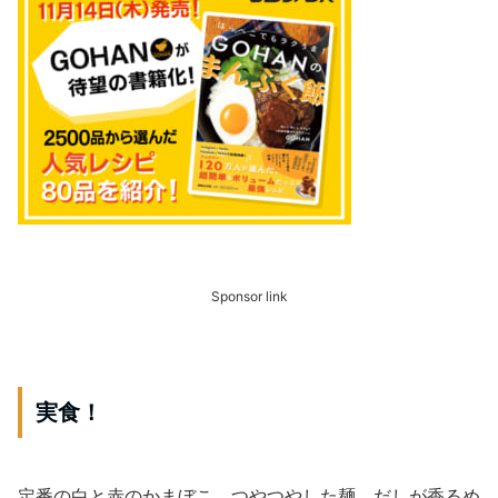
Sponsor link
実食！
定番の白と赤のかまぼこ、つやつやした麺、だしが香るめ