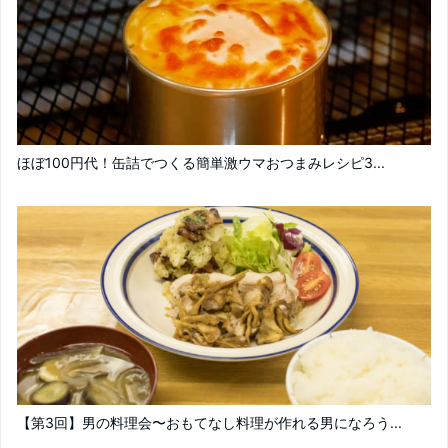
ほぼ100円代！缶詰でつくる簡単激ウマおつまみレシピ3...
【第3回】男の料理会〜おもてなし料理が作れる男になろう...