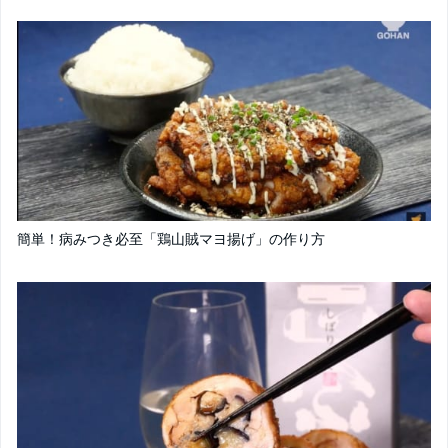
簡単！病みつき必至「鶏山賊マヨ揚げ」の作り方