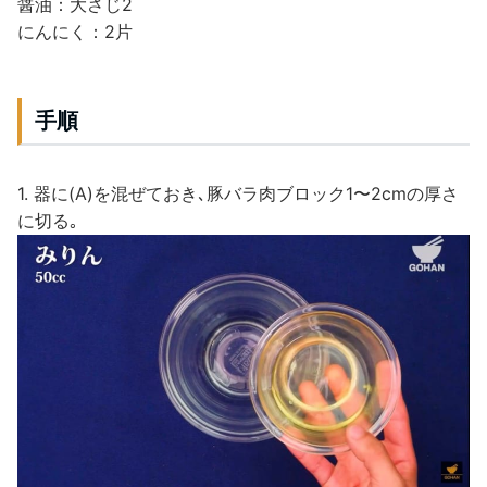
醤油：大さじ2
にんにく：2片
手順
1. 器に(A)を混ぜておき､豚バラ肉ブロック1〜2cmの厚さ
に切る｡