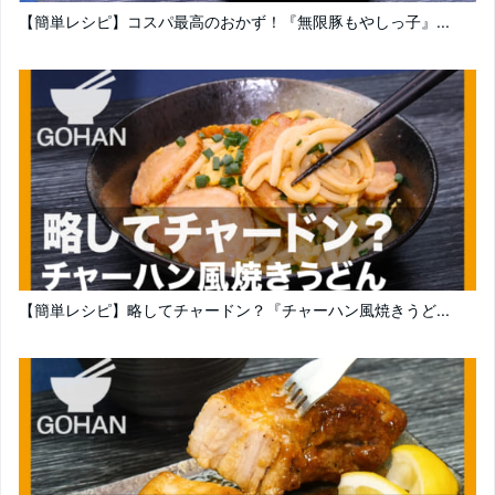
【簡単レシピ】コスパ最高のおかず！『無限豚もやしっ子』...
【簡単レシピ】略してチャードン？『チャーハン風焼きうど...