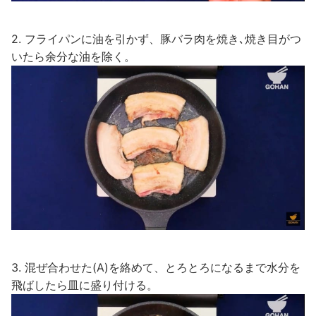
2. フライパンに油を引かず、豚バラ肉を焼き､焼き目がつ
いたら余分な油を除く。
3. 混ぜ合わせた(A)を絡めて、とろとろになるまで水分を
飛ばしたら皿に盛り付ける。