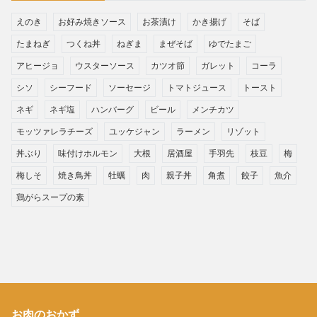
えのき
お好み焼きソース
お茶漬け
かき揚げ
そば
たまねぎ
つくね丼
ねぎま
まぜそば
ゆでたまご
アヒージョ
ウスターソース
カツオ節
ガレット
コーラ
シソ
シーフード
ソーセージ
トマトジュース
トースト
ネギ
ネギ塩
ハンバーグ
ビール
メンチカツ
モッツァレラチーズ
ユッケジャン
ラーメン
リゾット
丼ぶり
味付けホルモン
大根
居酒屋
手羽先
枝豆
梅
梅しそ
焼き鳥丼
牡蠣
肉
親子丼
角煮
餃子
魚介
鶏がらスープの素
お肉のおかず