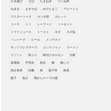
かき揚げ
そば
たまねぎ
つくね丼
ねぎま
まぜそば
ゆでたまご
アヒージョ
ウスターソース
カツオ節
ガレット
コーラ
シソ
シーフード
ソーセージ
トマトジュース
トースト
ネギ
ネギ塩
ハンバーグ
ビール
メンチカツ
モッツァレラチーズ
ユッケジャン
ラーメン
リゾット
丼ぶり
味付けホルモン
大根
居酒屋
手羽先
枝豆
梅
梅しそ
焼き鳥丼
牡蠣
肉
親子丼
角煮
餃子
魚介
鶏がらスープの素