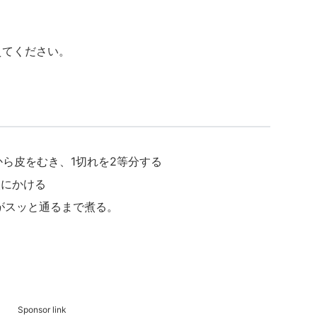
えてください。
から皮をむき、1切れを2等分する
火にかける
がスッと通るまで煮る。
Sponsor link