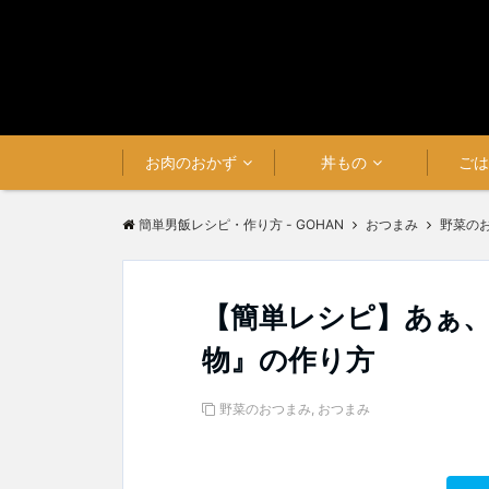
お肉のおかず
丼もの
ご
簡単男飯レシピ・作り方 - GOHAN
おつまみ
野菜の
【簡単レシピ】あぁ
物』の作り方
野菜のおつまみ
,
おつまみ