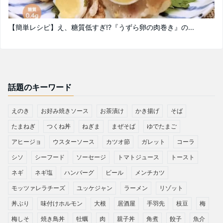
【簡単レシピ】え、糖質低すぎ!?『うずら卵の肉巻き』の...
話題のキーワード
えのき
お好み焼きソース
お茶漬け
かき揚げ
そば
たまねぎ
つくね丼
ねぎま
まぜそば
ゆでたまご
アヒージョ
ウスターソース
カツオ節
ガレット
コーラ
シソ
シーフード
ソーセージ
トマトジュース
トースト
ネギ
ネギ塩
ハンバーグ
ビール
メンチカツ
モッツァレラチーズ
ユッケジャン
ラーメン
リゾット
丼ぶり
味付けホルモン
大根
居酒屋
手羽先
枝豆
梅
梅しそ
焼き鳥丼
牡蠣
肉
親子丼
角煮
餃子
魚介