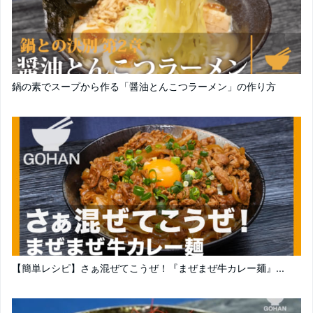
鍋の素でスープから作る「醤油とんこつラーメン」の作り方
【簡単レシピ】さぁ混ぜてこうぜ！『まぜまぜ牛カレー麺』...