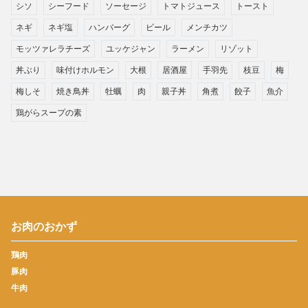
シソ
シーフード
ソーセージ
トマトジュース
トースト
ネギ
ネギ塩
ハンバーグ
ビール
メンチカツ
モッツァレラチーズ
ユッケジャン
ラーメン
リゾット
丼ぶり
味付けホルモン
大根
居酒屋
手羽先
枝豆
梅
梅しそ
焼き鳥丼
牡蠣
肉
親子丼
角煮
餃子
魚介
鶏がらスープの素
お肉のおかず
鶏肉
豚肉
牛肉