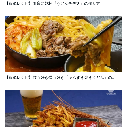
【簡単レシピ】雨音に乾杯『うどんチヂミ』の作り方
【簡単レシピ】君も好き僕も好き『キムすき焼きうどん』の...