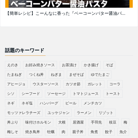
【簡単レシピ】こーんなに香った『ベーコーンバター醤油パ...
話題のキーワード
えのき
お好み焼きソース
お茶漬け
かき揚げ
そば
たまねぎ
つくね丼
ねぎま
まぜそば
ゆでたまご
アヒージョ
ウスターソース
カツオ節
ガレット
コーラ
シソ
シーフード
ソーセージ
トマトジュース
トースト
ネギ
ネギ塩
ハンバーグ
ビール
メンチカツ
モッツァレラチーズ
ユッケジャン
ラーメン
リゾット
丼ぶり
味付けホルモン
大根
居酒屋
手羽先
枝豆
梅
梅しそ
焼き鳥丼
牡蠣
肉
親子丼
角煮
餃子
魚介