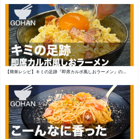
【簡単レシピ】キミの足跡『即席カルボ風しおラーメン』の...