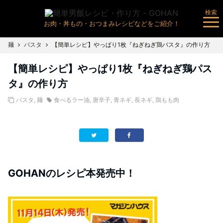
検索
お肉・丼もの・おつまみレシピなどをご紹介！
麺
パスタ
【簡単レシピ】やっぱり1枚『ねぎねぎ鶏パスタ』の作り方
【簡単レシピ】やっぱり1枚『ねぎねぎ鶏パス
タ』の作り方
パスタ
,
麺
食べるラー油
,
唐辛子
,
青ネギ
,
長ネギ
,
鶏もも肉
GOHANのレシピ本発売中！