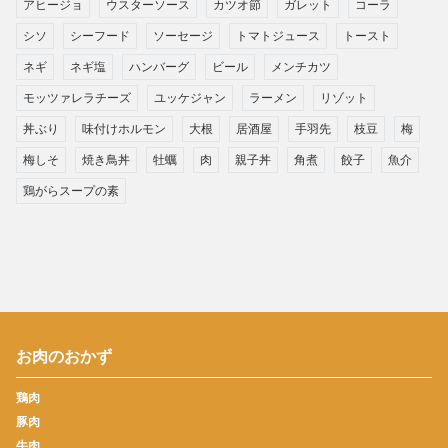
アヒージョ
ウスターソース
カツオ節
ガレット
コーラ
シソ
シーフード
ソーセージ
トマトジュース
トースト
ネギ
ネギ塩
ハンバーグ
ビール
メンチカツ
モッツァレラチーズ
ユッケジャン
ラーメン
リゾット
丼ぶり
味付けホルモン
大根
居酒屋
手羽先
枝豆
梅
梅しそ
焼き鳥丼
牡蠣
肉
親子丼
角煮
餃子
魚介
鶏がらスープの素
お肉のおかず
鶏肉
豚肉
牛肉