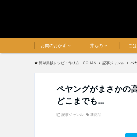
お肉のおかず
丼もの
ご
簡単男飯レシピ・作り方 - GOHAN
記事ジャンル
ペ
ペヤングがまさかの高
どこまでも…
記事ジャンル
新商品