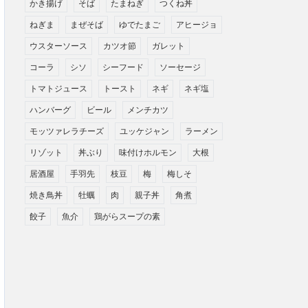
かき揚げ
そば
たまねぎ
つくね丼
ねぎま
まぜそば
ゆでたまご
アヒージョ
ウスターソース
カツオ節
ガレット
コーラ
シソ
シーフード
ソーセージ
トマトジュース
トースト
ネギ
ネギ塩
ハンバーグ
ビール
メンチカツ
モッツァレラチーズ
ユッケジャン
ラーメン
リゾット
丼ぶり
味付けホルモン
大根
居酒屋
手羽先
枝豆
梅
梅しそ
焼き鳥丼
牡蠣
肉
親子丼
角煮
餃子
魚介
鶏がらスープの素