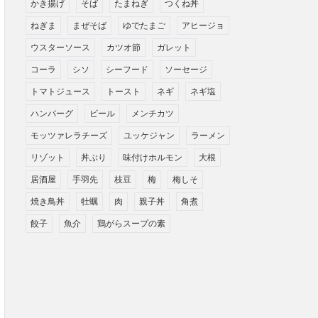
かき揚げ
そば
たまねぎ
つくね丼
ねぎま
まぜそば
ゆでたまご
アヒージョ
ウスターソース
カツオ節
ガレット
コーラ
シソ
シーフード
ソーセージ
トマトジュース
トースト
ネギ
ネギ塩
ハンバーグ
ビール
メンチカツ
モッツァレラチーズ
ユッケジャン
ラーメン
リゾット
丼ぶり
味付けホルモン
大根
居酒屋
手羽先
枝豆
梅
梅しそ
焼き鳥丼
牡蠣
肉
親子丼
角煮
餃子
魚介
鶏がらスープの素