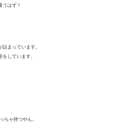
違うはず！
。
が詰まっています。
形をしています。
。
めっちゃ持つやん。