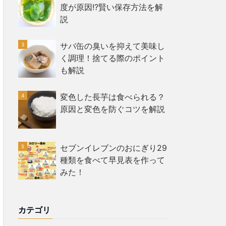
度が原因!?賢い保存方法を解
説
サバ缶の臭いを抑えて美味し
く調理！捨てる際のポイント
も解説
変色した長芋は食べられる？
原因と変色を防ぐコツを解説
セブンイレブンのおにぎり29
種類を食べて早見表を作って
みた！
カテゴリ